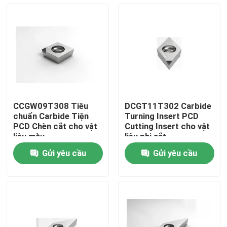
CCGW09T308 Tiêu
DCGT11T302 Carbide
chuẩn Carbide Tiện
Turning Insert PCD
PCD Chèn cắt cho vật
Cutting Insert cho vật
liệu màu
liệu phi sắt
Gửi yêu cầu
Gửi yêu cầu
Nhà
Sản phẩm
Về chúng tôi