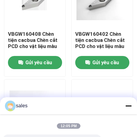
Tham quan nhà máy
VBGW160408 Chèn
VBGW160402 Chèn
Kiểm soát chất lượng
tiện cacbua Chèn cắt
tiện cacbua Chèn cắt
PCD cho vật liệu màu
PCD cho vật liệu màu
Liên hệ chúng tôi
Gửi yêu cầu
Gửi yêu cầu
Tin tức
Tất cả các trường hợp
sales
Dụng cụ cắt Worldia
12:05 PM
Chèn cắt PCD