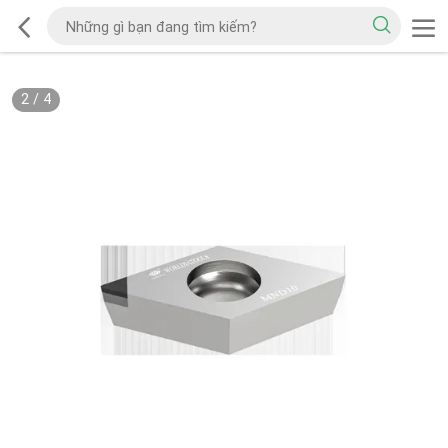
2
/
4